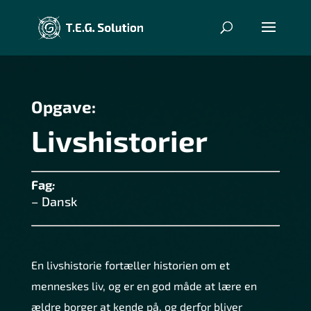
Opgave:
Livshistorier
Fag
:
–
Dansk
En livshistorie fortæller historien om et
menneskes liv, og er en god måde at lære en
ældre borger at kende på, og derfor bliver